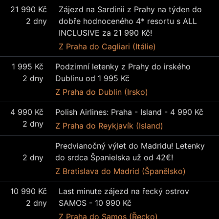
21 990 Kč
Zájezd na Sardinii z Prahy na týden do
2 dny
dobře hodnoceného 4* resortu s ALL
INCLUSIVE za 21 990 Kč!
Z Praha
do Cagliari (Itálie)
1 995 Kč
Podzimní letenky z Prahy do irského
2 dny
Dublinu od 1 995 Kč
Z Praha
do Dublin (Irsko)
4 990 Kč
Polish Airlines: Praha - Island - 4 990 Kč
2 dny
Z Praha
do Reykjavík (Island)
Predvianočný výlet do Madridu! Letenky
2 dny
do srdca Španielska už od 42€!
Z Bratislava
do Madrid (Španělsko)
10 990 Kč
Last minute zájezd na řecký ostrov
2 dny
SAMOS - 10 990 Kč
Z Praha
do Samos (Řecko)