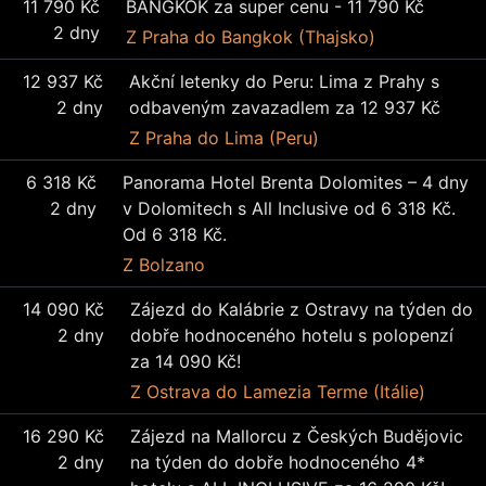
11 790 Kč
BANGKOK za super cenu - 11 790 Kč
2 dny
Z Praha
do Bangkok (Thajsko)
12 937 Kč
Akční letenky do Peru: Lima z Prahy s
2 dny
odbaveným zavazadlem za 12 937 Kč
Z Praha
do Lima (Peru)
6 318 Kč
Panorama Hotel Brenta Dolomites – 4 dny
2 dny
v Dolomitech s All Inclusive od 6 318 Kč.
Od 6 318 Kč.
Z Bolzano
14 090 Kč
Zájezd do Kalábrie z Ostravy na týden do
2 dny
dobře hodnoceného hotelu s polopenzí
za 14 090 Kč!
Z Ostrava
do Lamezia Terme (Itálie)
16 290 Kč
Zájezd na Mallorcu z Českých Budějovic
2 dny
na týden do dobře hodnoceného 4*