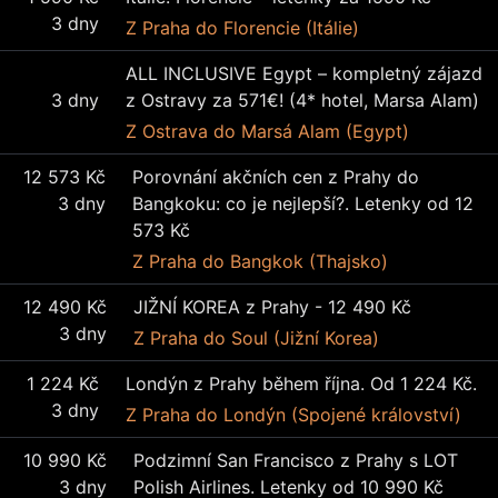
3 dny
Z Praha
do Florencie (Itálie)
ALL INCLUSIVE Egypt – kompletný zájazd
3 dny
z Ostravy za 571€! (4* hotel, Marsa Alam)
Z Ostrava
do Marsá Alam (Egypt)
12 573 Kč
Porovnání akčních cen z Prahy do
3 dny
Bangkoku: co je nejlepší?. Letenky od 12
573 Kč
Z Praha
do Bangkok (Thajsko)
12 490 Kč
JIŽNÍ KOREA z Prahy - 12 490 Kč
3 dny
Z Praha
do Soul (Jižní Korea)
1 224 Kč
Londýn z Prahy během října. Od 1 224 Kč.
3 dny
Z Praha
do Londýn (Spojené království)
10 990 Kč
Podzimní San Francisco z Prahy s LOT
3 dny
Polish Airlines. Letenky od 10 990 Kč