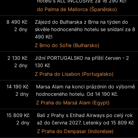
hotelu s ALL INCLUSIVE za 16 290 Kč!
do Palma de Mallorca (Španělsko)
8 490 Kč
Zájezd do Bulharska z Brna na týden do
2 dny
skvěle hodnoceného hotelu se snídaní za 8
490 Kč!
Z Brno
do Sofie (Bulharsko)
2 130 Kč
Jižní PORTUGALSKO na příští červen - 2
2 dny
130 Kč
Z Praha
do Lisabon (Portugalsko)
14 190 Kč
Marsa Alam na konci prázdnin do výborně
2 dny
hodnoceného hotelu. Od 14 190 Kč.
Z Praha
do Marsá Alam (Egypt)
15 809 Kč
Bali z Prahy s Etihad Airways po celý rok
2 dny
až do června 2027. Letenky od 15 809 Kč
Z Praha
do Denpasar (Indonésie)