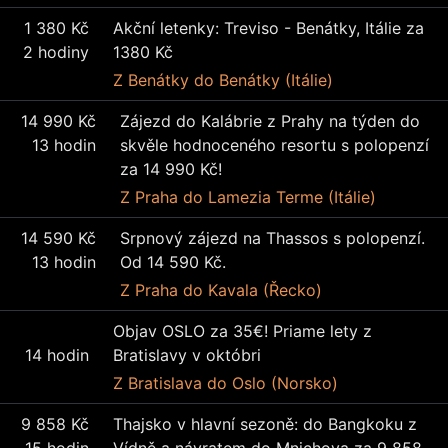
1 380 Kč
Akční letenky: Treviso - Benátky, Itálie za
2 hodiny
1380 Kč
Z Benátky
do Benátky (Itálie)
14 990 Kč
Zájezd do Kalábrie z Prahy na týden do
13 hodin
skvěle hodnoceného resortu s polopenzí
za 14 990 Kč!
Z Praha
do Lamezia Terme (Itálie)
14 590 Kč
Srpnový zájezd na Thassos s polopenzí.
13 hodin
Od 14 590 Kč.
Z Praha
do Kavala (Řecko)
Objav OSLO za 35€! Priame lety z
14 hodin
Bratislavy v októbri
Z Bratislava
do Oslo (Norsko)
9 858 Kč
Thajsko v hlavní sezoně: do Bangkoku z