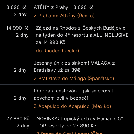
3 690 Kč
ATÉNY z Prahy - 3 690 Kč
2 dny
Z Praha
do Athény (Řecko)
14 990 Kč
Zájezd na Rhodos z Českých Budějovic
2 dny
na týden do 4* resortu s ALL INCLUSIVE
za 14 990 Kč!
do Rhodes (Řecko)
Jesenný únik za slnkom! MALAGA z
2 dny
Bratislavy už za 39€
Z Bratislava
do Málaga (Španělsko)
Příroda a cestování – jak se chovat,
2 dny
abychom byli v bezpečí
Z Acapulco
do Acapulco (Mexiko)
27 890 Kč
NOVINKA: tropický ostrov Hainan s 5*
2 dny
TOP resorty od 27 890 Kč