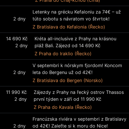
Z Praha
do Chaj-kchou (Čína)
Letenky na grécku Kefaloniu za 74€ – už
2 dny
túto sobotu s návratom vo štvrtok!
Z Bratislava
do Kefalonia (Řecko)
14 690 Kč
Kréta all-inclusive z Prahy na krásnou
2 dny
pláž Bali. Zájezd od 14 690 Kč
Z Praha
do Iraklio (Řecko)
V septembri k nórskym fjordom! Koncom
2 dny
leta do Bergenu už od 42€!
Z Bratislava
do Bergen (Norsko)
11 990 Kč
Zájezdy z Prahy na řecký ostrov Thassos
2 dny
první týden v září od 11 990 Kč
Z Praha
do Kavala (Řecko)
Francúzska riviéra v septembri z Bratislavy
2 dny
od 42€! Zaleťte si k moru do Nice!