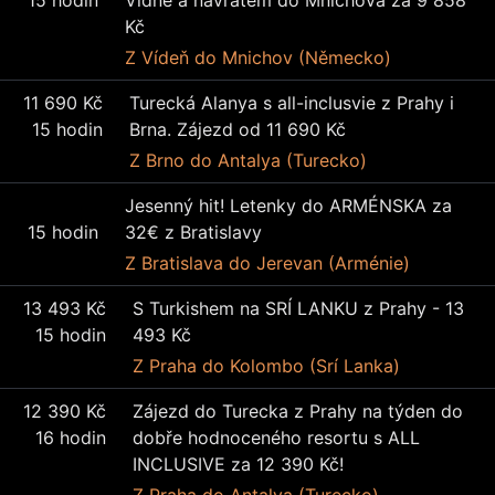
15 hodin
Vídně a návratem do Mnichova za 9 858
Kč
Z Vídeň
do Mnichov (Německo)
11 690 Kč
Turecká Alanya s all-inclusvie z Prahy i
15 hodin
Brna. Zájezd od 11 690 Kč
Z Brno
do Antalya (Turecko)
Jesenný hit! Letenky do ARMÉNSKA za
15 hodin
32€ z Bratislavy
Z Bratislava
do Jerevan (Arménie)
13 493 Kč
S Turkishem na SRÍ LANKU z Prahy - 13
15 hodin
493 Kč
Z Praha
do Kolombo (Srí Lanka)
12 390 Kč
Zájezd do Turecka z Prahy na týden do
16 hodin
dobře hodnoceného resortu s ALL
INCLUSIVE za 12 390 Kč!