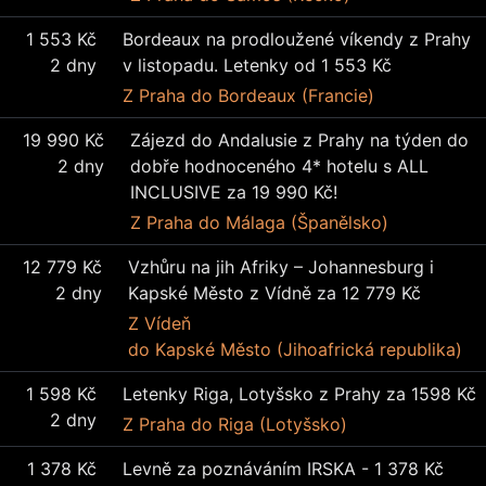
1 553 Kč
Bordeaux na prodloužené víkendy z Prahy
2 dny
v listopadu. Letenky od 1 553 Kč
Z Praha
do Bordeaux (Francie)
19 990 Kč
Zájezd do Andalusie z Prahy na týden do
2 dny
dobře hodnoceného 4* hotelu s ALL
INCLUSIVE za 19 990 Kč!
Z Praha
do Málaga (Španělsko)
12 779 Kč
Vzhůru na jih Afriky – Johannesburg i
2 dny
Kapské Město z Vídně za 12 779 Kč
Z Vídeň
do Kapské Město (Jihoafrická republika)
1 598 Kč
Letenky Riga, Lotyšsko z Prahy za 1598 Kč
2 dny
Z Praha
do Riga (Lotyšsko)
1 378 Kč
Levně za poznáváním IRSKA - 1 378 Kč