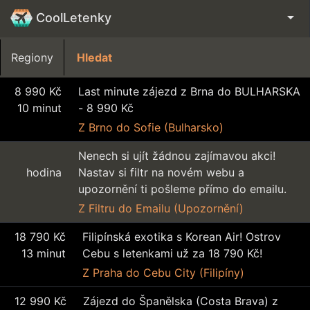
arrow_drop_down
CoolLetenky
Regiony
8 990 Kč
Last minute zájezd z Brna do BULHARSKA
10 minut
- 8 990 Kč
Z Brno
do Sofie (Bulharsko)
Nenech si ujít žádnou zajímavou akci!
hodina
Nastav si filtr na novém webu a
upozornění ti pošleme přímo do emailu.
Z Filtru
do Emailu (Upozornění)
18 790 Kč
Filipínská exotika s Korean Air! Ostrov
13 minut
Cebu s letenkami už za 18 790 Kč!
Z Praha
do Cebu City (Filipíny)
12 990 Kč
Zájezd do Španělska (Costa Brava) z