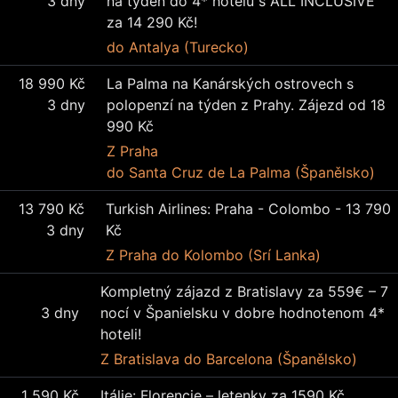
3 dny
na týden do 4* hotelu s ALL INCLUSIVE
za 14 290 Kč!
do Antalya (Turecko)
18 990 Kč
La Palma na Kanárských ostrovech s
3 dny
polopenzí na týden z Prahy. Zájezd od 18
990 Kč
Z Praha
do Santa Cruz de La Palma (Španělsko)
13 790 Kč
Turkish Airlines: Praha - Colombo - 13 790
3 dny
Kč
Z Praha
do Kolombo (Srí Lanka)
Kompletný zájazd z Bratislavy za 559€ – 7
3 dny
nocí v Španielsku v dobre hodnotenom 4*
hoteli!
Z Bratislava
do Barcelona (Španělsko)
1 590 Kč
Itálie: Florencie – letenky za 1590 Kč