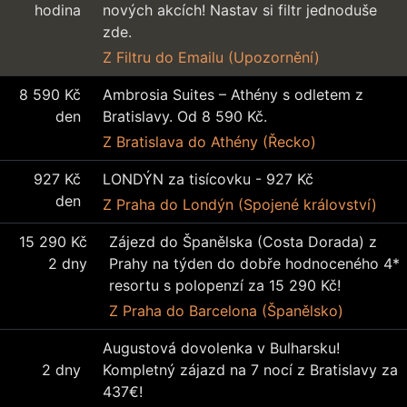
hodina
nových akcích! Nastav si filtr jednoduše
zde.
Z Filtru
do Emailu (Upozornění)
8 590 Kč
Ambrosia Suites – Athény s odletem z
den
Bratislavy. Od 8 590 Kč.
Z Bratislava
do Athény (Řecko)
927 Kč
LONDÝN za tisícovku - 927 Kč
den
Z Praha
do Londýn (Spojené království)
15 290 Kč
Zájezd do Španělska (Costa Dorada) z
2 dny
Prahy na týden do dobře hodnoceného 4*
resortu s polopenzí za 15 290 Kč!
Z Praha
do Barcelona (Španělsko)
Augustová dovolenka v Bulharsku!
2 dny
Kompletný zájazd na 7 nocí z Bratislavy za
437€!