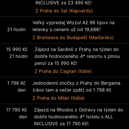
INCLUSIVE za 23 490 Kč!
Z Praha
do Sal (Kapverdy)
Veľký výpredaj Wizzu! Až 98 tipov na
21 hodin
letenky s cenami už od 19,68€!
Z Bratislava
do Budapešť (Maďarsko)
15 990 Kč
Zájezd na Sardinii z Prahy na týden do
21 hodin
dobře hodnoceného 4* resortu s plnou
penzí za 15 990 Kč!
Z Praha
do Cagliari (Itálie)
1 798 Kč
Jednodenní otočky z Prahy do Bergama
den
(ráno tam a večer zpět) od 1 798 Kč
Z Praha
do Milán (Itálie)
17 790 Kč
Zájezd na Rhodos z Ostravy na týden do
den
dobře hodnoceného 4* hotelu s ALL
INCLUSIVE za 17 790 Kč!