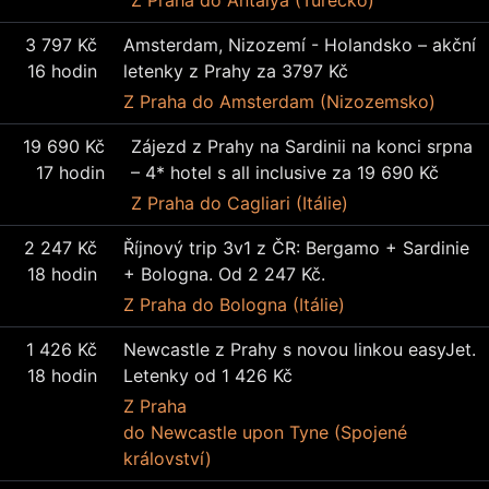
Z Praha
do Antalya (Turecko)
3 797 Kč
Amsterdam, Nizozemí - Holandsko – akční
16 hodin
letenky z Prahy za 3797 Kč
Z Praha
do Amsterdam (Nizozemsko)
19 690 Kč
Zájezd z Prahy na Sardinii na konci srpna
17 hodin
– 4* hotel s all inclusive za 19 690 Kč
Z Praha
do Cagliari (Itálie)
2 247 Kč
Říjnový trip 3v1 z ČR: Bergamo + Sardinie
18 hodin
+ Bologna. Od 2 247 Kč.
Z Praha
do Bologna (Itálie)
1 426 Kč
Newcastle z Prahy s novou linkou easyJet.
18 hodin
Letenky od 1 426 Kč
Z Praha
do Newcastle upon Tyne (Spojené
království)