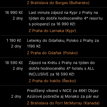
Z Bratislava
do Burgas (Bulharsko)
16 990 Kč
Last minute zájezd na Kypr z Prahy na
2 dny
týden do dobře hodnoceného 4* resortu
s polopenzí za 16 990 Kč!
Z Praha
do Larnaka (Kypr)
1 190 Kč
Letenky do Gdaňsku, Polsko z Prahy za
2 dny
1190 Kč
Z Praha
do Gdaňsk (Polsko)
18 590 Kč
Zájezd na Krétu z Prahy na týden do
2 dny
dobře hodnoceného 4* hotelu s ALL
INCLUSIVE za 18 590 Kč!
Z Praha
do Iraklio (Řecko)
Predĺžený víkend v NICE za 46€! Objav
2 dny
Azúrové pobrežie aj Monako za pár eur
Z Bratislava
do Fort McMurray (Kanada)